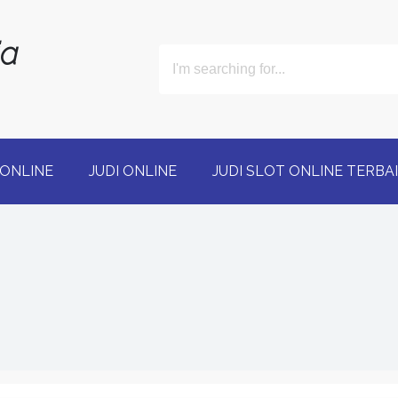
ia
 ONLINE
JUDI ONLINE
JUDI SLOT ONLINE TERBA