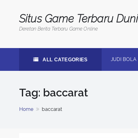
Skip
to
Situs Game Terbaru Dun
content
Deretan Berita Terbaru Game Online
JUDI BOLA
ALL CATEGORIES
Tag:
baccarat
Home
baccarat