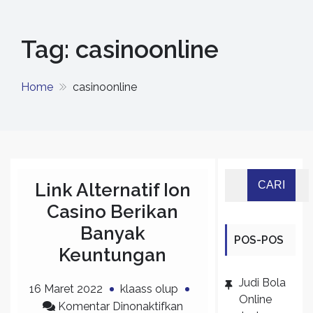
Skip
to
Tag:
casinoonline
content
Home
casinoonline
Link Alternatif Ion
Casino Berikan
Banyak
POS-POS
Keuntungan
TERBARU
Judi Bola
16 Maret 2022
klaass olup
Online
pada
Komentar Dinonaktifkan