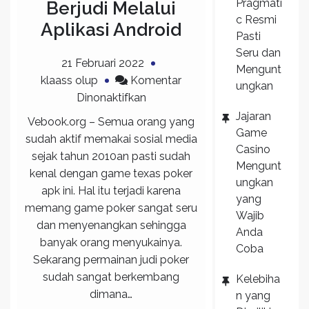
Pragmati
Berjudi Melalui
c Resmi
Aplikasi Android
Pasti
Seru dan
21 Februari 2022
Mengunt
klaass olup
Komentar
ungkan
pada
Dinonaktifkan
Texas
Jajaran
Vebook.org – Semua orang yang
Poker
Game
sudah aktif memakai sosial media
Apk
Casino
sejak tahun 2010an pasti sudah
Berjudi
Mengunt
kenal dengan game texas poker
ungkan
Melalui
apk ini. Hal itu terjadi karena
yang
Aplikasi
memang game poker sangat seru
Wajib
Android
dan menyenangkan sehingga
Anda
banyak orang menyukainya.
Coba
Sekarang permainan judi poker
sudah sangat berkembang
Kelebiha
dimana…
n yang